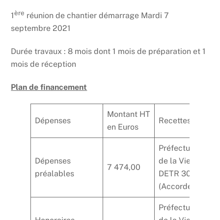
ère
1
réunion de chantier démarrage Mardi 7
septembre 2021
Durée travaux : 8 mois dont 1 mois de préparation et 1
mois de réception
Plan de financement
Montant HT
Dépenses
Recettes
M
en Euros
Préfecture
Dépenses
de la Vienne
7 474,00
1
préalables
DETR 30 %
(Accordé)
Préfecture