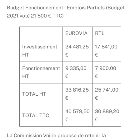
Budget Fonctionnement : Emplois Partiels (Budget
2021 voté 21 500 € TTC)
EUROVIA
RTL
M’RY
Investissement
24 481,25
17 841,00
28 00
HT
€
€
€
Fonctionnement
9 335,00
7 900,00
10 179
HT
€
€
€
33 816,25
25 741,00
38 18
TOTAL HT
€
€
€
40 579,50
30 889,20
45 82
TOTAL TTC
€
€
€
La Commission Voirie propose de retenir la