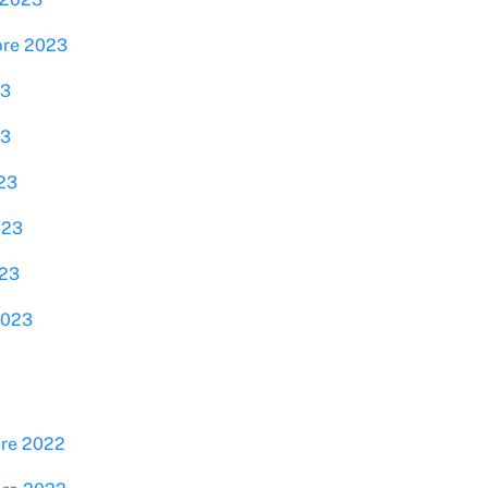
bre 2023
23
23
023
023
023
2023
bre 2022