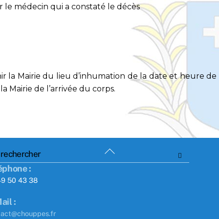
ar le médecin qui a constaté le décès
r la Mairie du lieu d’inhumation de la date et heure de
 Mairie de l’arrivée du corps.
Back
To
éphone :
Top
49 50 43 38
ail :
tact@chouppes.fr