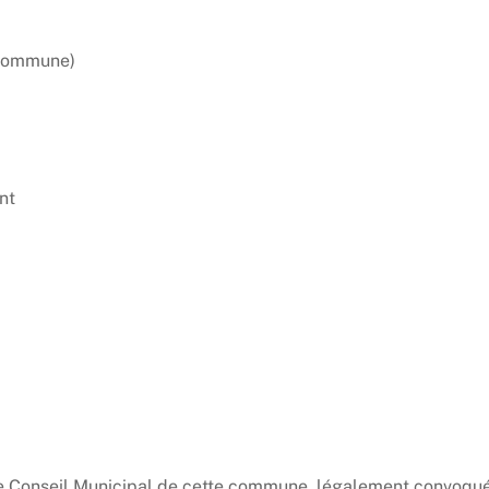
 commune)
nt
le Conseil Municipal de cette commune, légalement convoqué, 