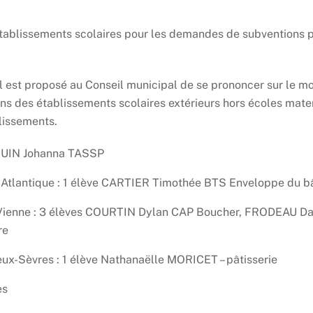
tablissements scolaires pour les demandes de subventions p
l est proposé au Conseil municipal de se prononcer sur le m
s des établissements scolaires extérieurs hors écoles mater
lissements.
EGUIN Johanna TASSP
-Atlantique : 1 élève CARTIER Timothée BTS Enveloppe du b
la Vienne : 3 élèves COURTIN Dylan CAP Boucher, FRODEAU D
re
eux-Sèvres : 1 élève Nathanaëlle MORICET – pâtisserie
es