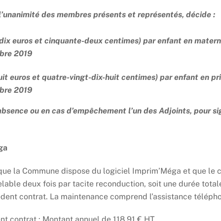
à l’unanimité des membres présents et représentés, décide :
dix euros et cinquante-deux centimes) par enfant en matern
bre 2019
 euros et quatre-vingt-dix-huit centimes) par enfant en pr
bre 2019
absence ou en cas d’empêchement l’un des Adjoints, pour si
ga
 que la Commune dispose du logiciel Imprim’Méga et que le c
lable deux fois par tacite reconduction, soit une durée tota
édent contrat. La maintenance comprend l’assistance téléphoni
ent contrat : Montant annuel de 118,91 € HT