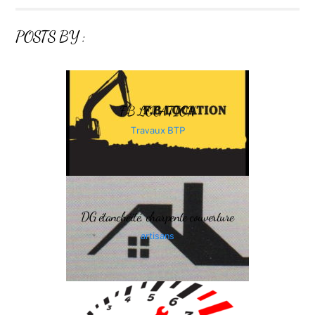
POSTS BY :
F.B LOCATION
Travaux BTP
DG étanchéité, charpente couverture
artisans