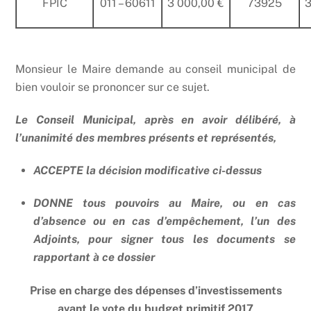
FPIC
011 – 60611
3 000,00 €
73925
3
Monsieur le Maire demande au conseil municipal de
bien vouloir se prononcer sur ce sujet.
Le Conseil Municipal, après en avoir délibéré, à
l’unanimité des membres présents et représentés,
ACCEPTE la décision modificative ci-dessus
DONNE tous pouvoirs au Maire, ou en cas
d’absence ou en cas d’empêchement, l’un des
Adjoints, pour signer tous les documents se
rapportant à ce dossier
Prise en charge des dépenses d’investissements
avant le vote du budget primitif 2017