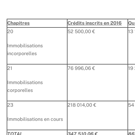
Chapitres
Crédits inscrits en 2016
Qu
20
52 500,00 €
13
Immobilisations
incorporelles
21
76 996,06 €
19
Immobilisations
corporelles
23
218 014,00 €
54
Immobilisations en cours
TOTAL
347 510,06 €
86