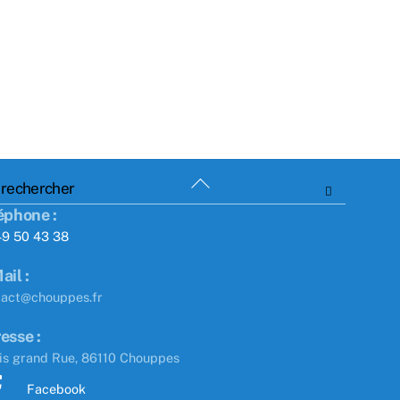
Back
To
éphone :
Top
49 50 43 38
ail :
tact@chouppes.fr
esse :
is grand Rue, 86110 Chouppes
Facebook