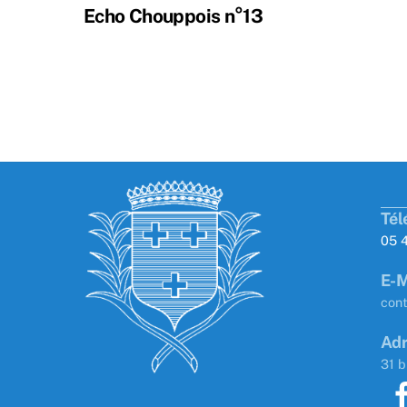
Echo Chouppois n°13
Tél
05 
E-M
con
Adr
31 b