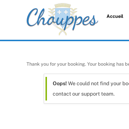
Skip
to
Accueil
content
Thank you for your booking. Your booking has b
Oops!
We could not find your boo
contact our support team.