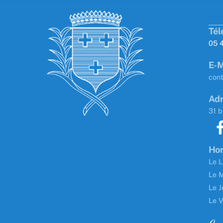
Tél
05 
E-M
con
Adr
31 b
Hor
Le L
Le M
Le J
Le V