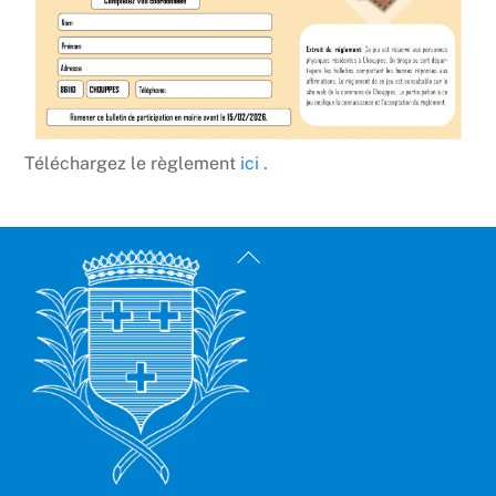
Téléchargez le règlement
ici .
Back
To
Top