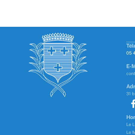
Tél
05 
E-M
con
Adr
31 b
Hor
Le L
Le M