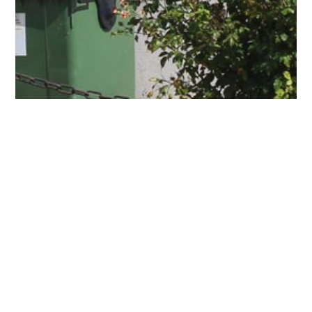
Back
To